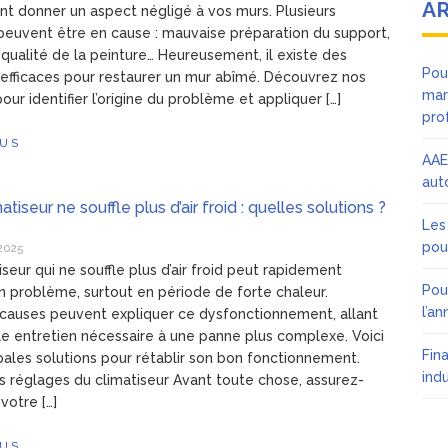
AR
t donner un aspect négligé à vos murs. Plusieurs
peuvent être en cause : mauvaise préparation du support,
 qualité de la peinture… Heureusement, il existe des
Pou
 efficaces pour restaurer un mur abîmé. Découvrez nos
mar
our identifier l’origine du problème et appliquer […]
pro
LUS
AAE
aut
tiseur ne souffle plus d’air froid : quelles solutions ?
Les
pou
 2025
iseur qui ne souffle plus d’air froid peut rapidement
Pou
n problème, surtout en période de forte chaleur.
l’an
 causes peuvent expliquer ce dysfonctionnement, allant
le entretien nécessaire à une panne plus complexe. Voici
Fin
ipales solutions pour rétablir son bon fonctionnement.
ind
les réglages du climatiseur Avant toute chose, assurez-
votre […]
LUS