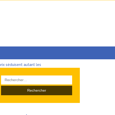
rix séduisent autant les
Rechercher :
ses
de l’investissement
s les Sources