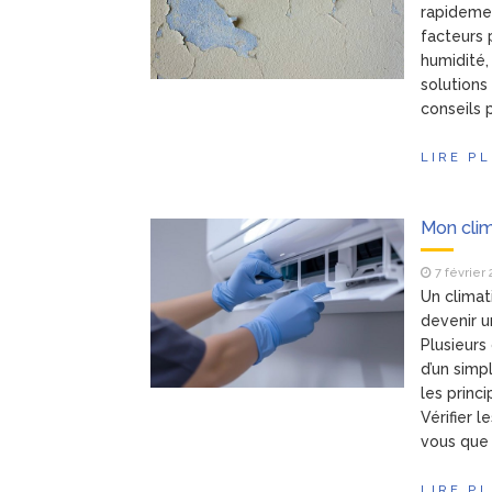
rapidemen
facteurs 
humidité,
solutions
conseils p
LIRE P
Mon clima
7 février
Un climat
devenir u
Plusieurs
d’un simp
les princ
Vérifier 
vous que 
LIRE P