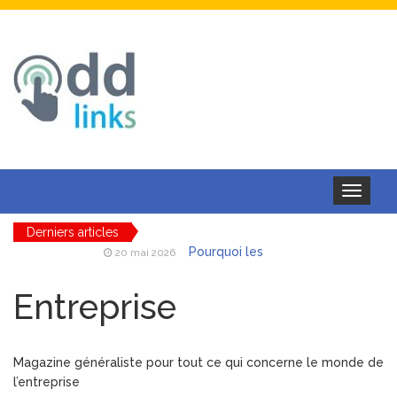
Toggle
navigation
Derniers articles
Pourquoi les
20 mai 2026
batteries et chargeurs toute
marque au meilleur prix
Entreprise
séduisent autant les
professionnels mobiles
AAE ferroviaire
18 mai 2026
Magazine généraliste pour tout ce qui concerne le monde de
: obtenir et maintenir son
l’entreprise
autorisation