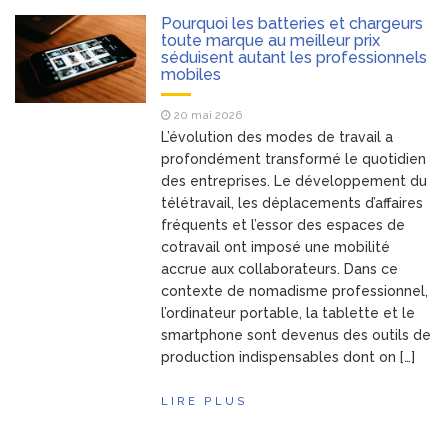
Les objets
8 avril 2026
Pourquoi les batteries et chargeurs
publicitaires : un atout
toute marque au meilleur prix
séduisent autant les professionnels
stratégique pour les
mobiles
entreprises
Pourquoi la
25 mars 2026
20 mai 2026
bague de mariage se porte-
L’évolution des modes de travail a
t-elle à l’annulaire ?
profondément transformé le quotidien
Financière
25 mars 2026
des entreprises. Le développement du
Lafarge : L’Alliance de la
télétravail, les déplacements d’affaires
puissance industrielle et de
fréquents et l’essor des espaces de
l’investissement d’avenir
cotravail ont imposé une mobilité
Les Bonnes
24 mars 2026
accrue aux collaborateurs. Dans ce
Pratiques pour Rester
contexte de nomadisme professionnel,
Informé Sans Se Perdre
l’ordinateur portable, la tablette et le
dans les Sources
smartphone sont devenus des outils de
production indispensables dont on […]
LIRE PLUS