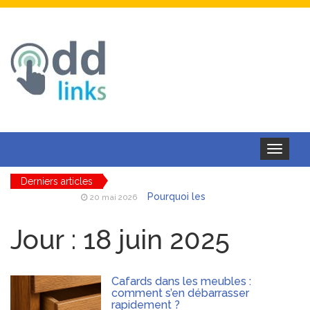
Toggle
navigation
Derniers articles
Pourquoi les
20 mai 2026
batteries et chargeurs toute
marque au meilleur prix
Jour :
18 juin 2025
séduisent autant les
professionnels mobiles
AAE ferroviaire
18 mai 2026
Cafards dans les meubles :
: obtenir et maintenir son
comment s’en débarrasser
rapidement ?
autorisation