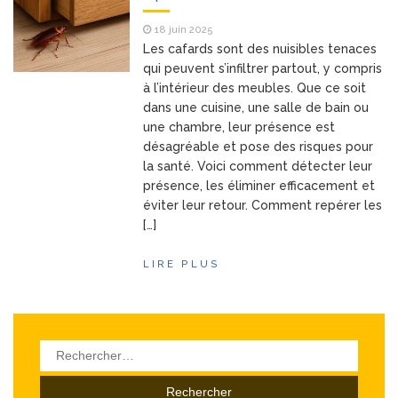
Les objets
8 avril 2026
18 juin 2025
publicitaires : un atout
Les cafards sont des nuisibles tenaces
stratégique pour les
qui peuvent s’infiltrer partout, y compris
entreprises
à l’intérieur des meubles. Que ce soit
Pourquoi la
25 mars 2026
dans une cuisine, une salle de bain ou
bague de mariage se porte-
une chambre, leur présence est
t-elle à l’annulaire ?
désagréable et pose des risques pour
Financière
25 mars 2026
la santé. Voici comment détecter leur
Lafarge : L’Alliance de la
présence, les éliminer efficacement et
puissance industrielle et de
éviter leur retour. Comment repérer les
l’investissement d’avenir
[…]
Les Bonnes
24 mars 2026
Pratiques pour Rester
LIRE PLUS
Informé Sans Se Perdre
dans les Sources
Rechercher :