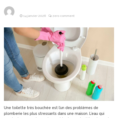
Les objets
8 avril 2026
publicitaires : un atout
stratégique pour les
14 janvier 2026
zero comment
entreprises
Pourquoi la
25 mars 2026
bague de mariage se porte-
t-elle à l’annulaire ?
Financière
25 mars 2026
Lafarge : L’Alliance de la
puissance industrielle et de
l’investissement d’avenir
Les Bonnes
24 mars 2026
Pratiques pour Rester
Informé Sans Se Perdre
dans les Sources
Une toilette très bouchée est l’un des problèmes de
plomberie les plus stressants dans une maison. L’eau qui