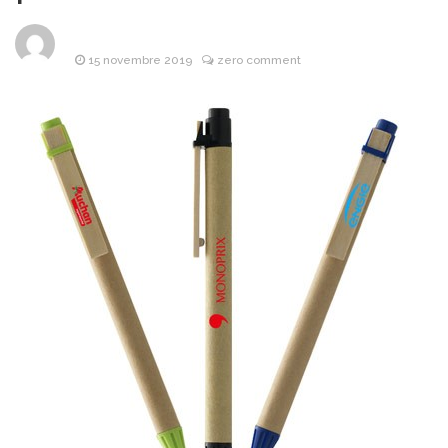
Les objets
8 avril 2026
publicitaires : un atout
stratégique pour les
15 novembre 2019
zero comment
entreprises
Pourquoi la
25 mars 2026
bague de mariage se porte-
t-elle à l’annulaire ?
Financière
25 mars 2026
Lafarge : L’Alliance de la
puissance industrielle et de
l’investissement d’avenir
Les Bonnes
24 mars 2026
Pratiques pour Rester
Informé Sans Se Perdre
dans les Sources