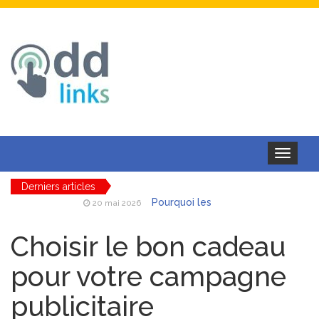
Toggle
navigation
Derniers articles
Pourquoi les
20 mai 2026
batteries et chargeurs toute
marque au meilleur prix
Choisir le bon cadeau
séduisent autant les
professionnels mobiles
pour votre campagne
AAE ferroviaire
18 mai 2026
publicitaire
: obtenir et maintenir son
autorisation