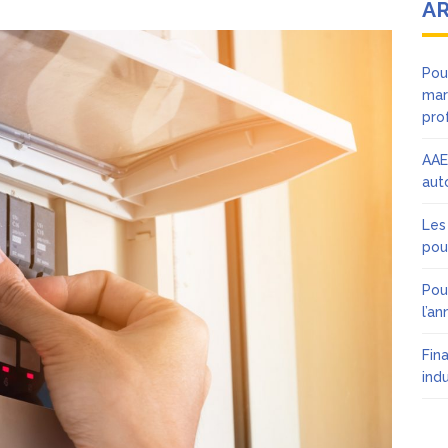
AR
Pou
mar
pro
AAE
aut
Les
pou
Pou
l’an
Fin
ind