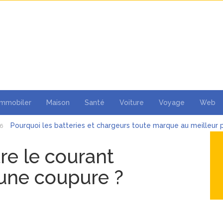
Immobiler
Maison
Santé
Voiture
Voyage
Web
Pourquoi les batteries et chargeurs toute marque au meilleur p
26
nels mobiles
AAE ferroviaire : obtenir et maintenir son autorisation
6
e le courant
Les objets publicitaires : un atout stratégique pour les entrepri
6
 une coupure ?
Pourquoi la bague de mariage se porte-t-elle à l’annulaire ?
26
Financière Lafarge : L’Alliance de la puissance industrielle et 
26
Les Bonnes Pratiques pour Rester Informé Sans Se Perdre dan
26