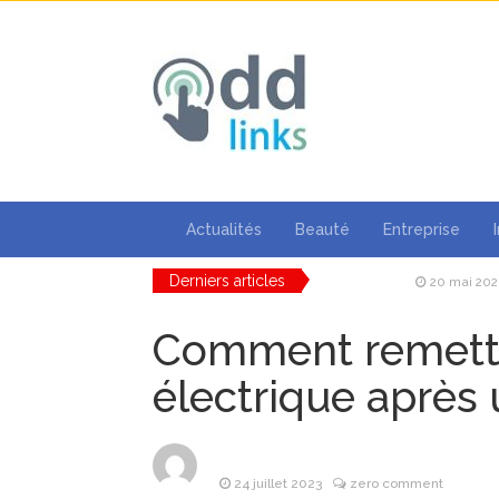
Actualités
Beauté
Entreprise
Derniers articles
20 mai 20
profession
18 mai 202
Comment remettr
8 avril 202
électrique après
25 mars 20
25 mars 20
d’avenir
24 mars 20
24 juillet 2023
zero comment