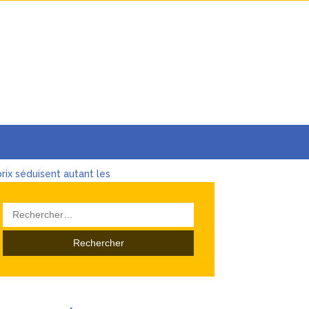
rix séduisent autant les
Rechercher :
ses
de l’investissement
s les Sources