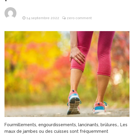
Les objets
8 avril 2026
publicitaires : un atout
stratégique pour les
14 septembre 2022
zero comment
entreprises
Pourquoi la
25 mars 2026
bague de mariage se porte-
t-elle à l’annulaire ?
Financière
25 mars 2026
Lafarge : L’Alliance de la
puissance industrielle et de
l’investissement d’avenir
Les Bonnes
24 mars 2026
Pratiques pour Rester
Informé Sans Se Perdre
dans les Sources
Fourmillements, engourdissements, lancinants, brûlures… Les
maux de jambes ou des cuisses sont fréquemment