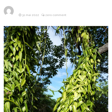
Les objets
8 avril 2026
publicitaires : un atout
stratégique pour les
31 mai 2022
zero comment
entreprises
Pourquoi la
25 mars 2026
bague de mariage se porte-
t-elle à l’annulaire ?
Financière
25 mars 2026
Lafarge : L’Alliance de la
puissance industrielle et de
l’investissement d’avenir
Les Bonnes
24 mars 2026
Pratiques pour Rester
Informé Sans Se Perdre
dans les Sources