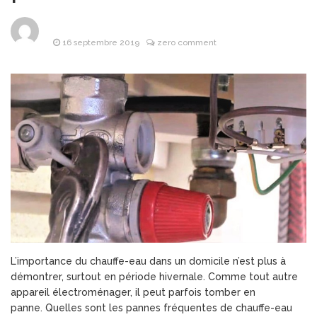
Les objets
8 avril 2026
publicitaires : un atout
stratégique pour les
16 septembre 2019
zero comment
entreprises
Pourquoi la
25 mars 2026
bague de mariage se porte-
t-elle à l’annulaire ?
Financière
25 mars 2026
Lafarge : L’Alliance de la
puissance industrielle et de
l’investissement d’avenir
Les Bonnes
24 mars 2026
Pratiques pour Rester
Informé Sans Se Perdre
dans les Sources
L’importance du chauffe-eau dans un domicile n’est plus à
démontrer, surtout en période hivernale. Comme tout autre
appareil électroménager, il peut parfois tomber en
panne. Quelles sont les pannes fréquentes de chauffe-eau