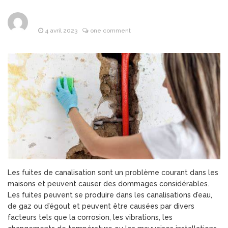
Les objets
8 avril 2026
publicitaires : un atout
stratégique pour les
4 avril 2023
one comment
entreprises
Pourquoi la
25 mars 2026
bague de mariage se porte-
t-elle à l’annulaire ?
Financière
25 mars 2026
Lafarge : L’Alliance de la
puissance industrielle et de
l’investissement d’avenir
Les Bonnes
24 mars 2026
Pratiques pour Rester
Informé Sans Se Perdre
dans les Sources
Les fuites de canalisation sont un problème courant dans les
maisons et peuvent causer des dommages considérables.
Les fuites peuvent se produire dans les canalisations d’eau,
de gaz ou d’égout et peuvent être causées par divers
facteurs tels que la corrosion, les vibrations, les