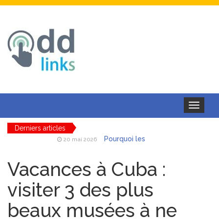
Toggle
navigation
Derniers articles
Pourquoi les
20 mai 2026
batteries et chargeurs toute
marque au meilleur prix
Vacances à Cuba :
séduisent autant les
professionnels mobiles
visiter 3 des plus
AAE ferroviaire
18 mai 2026
beaux musées à ne
: obtenir et maintenir son
autorisation