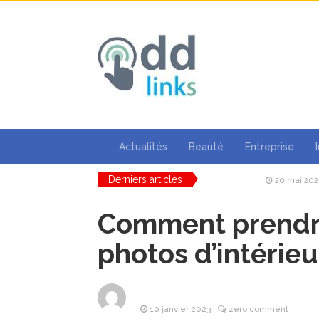
Actualités
Beauté
Entreprise
Derniers articles
20 mai 20
profession
18 mai 202
Comment prendre
8 avril 202
photos d’intérieu
25 mars 20
25 mars 20
d’avenir
24 mars 20
10 janvier 2023
zero comment