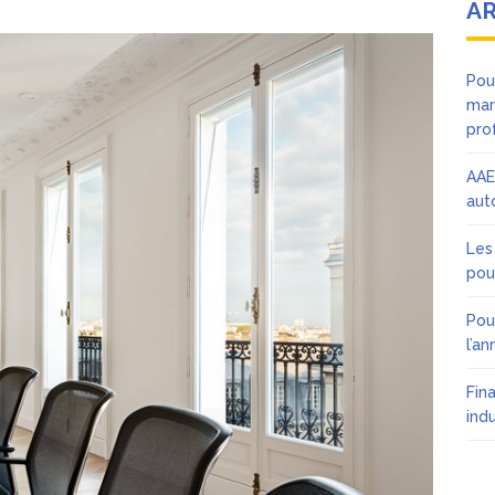
AR
Pou
mar
pro
AAE
aut
Les
pou
Pou
l’an
Fin
ind