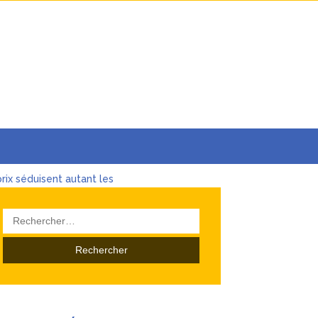
rix séduisent autant les
Rechercher :
ses
de l’investissement
s les Sources