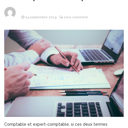
Les objets
8 avril 2026
publicitaires : un atout
stratégique pour les
24 septembre 2019
zero comment
entreprises
Pourquoi la
25 mars 2026
bague de mariage se porte-
t-elle à l’annulaire ?
Financière
25 mars 2026
Lafarge : L’Alliance de la
puissance industrielle et de
l’investissement d’avenir
Les Bonnes
24 mars 2026
Pratiques pour Rester
Informé Sans Se Perdre
dans les Sources
Comptable et expert-comptable, si ces deux termes