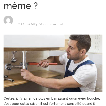
même ?
Les objets
8 avril 2026
publicitaires : un atout
stratégique pour les
entreprises
22 mai 2023
zero comment
Pourquoi la
25 mars 2026
bague de mariage se porte-
t-elle à l’annulaire ?
Financière
25 mars 2026
Lafarge : L’Alliance de la
puissance industrielle et de
l’investissement d’avenir
Les Bonnes
24 mars 2026
Pratiques pour Rester
Informé Sans Se Perdre
dans les Sources
Certes, il n’y a rien de plus embarrassant qu’un évier bouché,
c’est pour cette raison il est fortement conseillé quand il